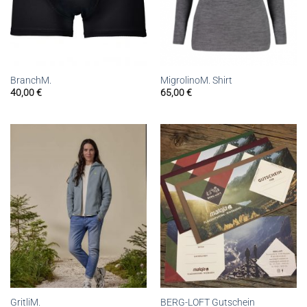
BranchM.
MigrolinoM. Shirt
40,00
€
65,00
€
GritliM.
BERG-LOFT Gutschein