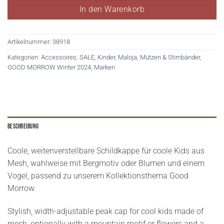
In den Warenkorb
Artikelnummer:
38918
Kategorien:
Accessoires
,
SALE
,
Kinder
,
Maloja
,
Mützen & Stirnbänder
,
GOOD MORROW Winter 2024
,
Marken
Beschreibung
Coole, weitenverstellbare Schildkappe für coole Kids aus
Mesh, wahlweise mit Bergmotiv oder Blumen und einem
Vogel, passend zu unserem Kollektionsthema Good
Morrow.
Stylish, width-adjustable peak cap for cool kids made of
mesh, optionally with a mountain motif or flowers and a