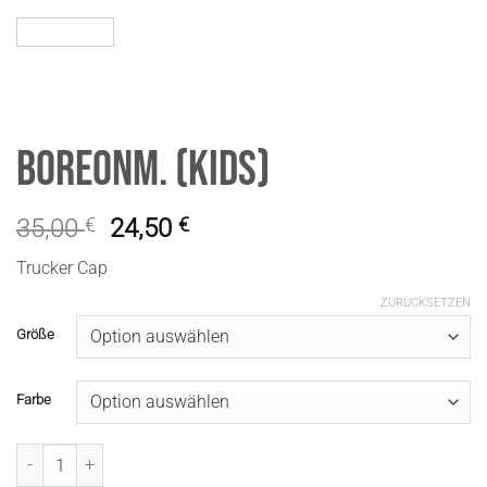
BoreonM. (Kids)
35,00
€
24,50
€
Trucker Cap
ZURÜCKSETZEN
Größe
Farbe
BoreonM. (Kids) Menge