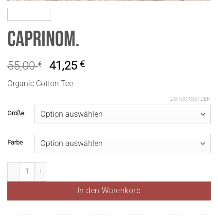
CaprinoM.
55,00
€
41,25
€
Organic Cotton Tee
ZURÜCKSETZEN
Größe
Farbe
CaprinoM. Menge
In den Warenkorb