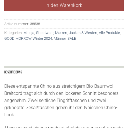
In den Warenkorb
Artikelnummer:
38538
Kategorien:
Maloja
,
Streetwear
,
Marken
,
Jacken & Westen
,
Alle Produkte
,
GOOD MORROW Winter 2024
,
Männer
,
SALE
Beschreibung
Diese entspannte Chino aus stretchigem Bio-Baumwoll-
Breitcord trägt sich durch den lockeren Schnitt besonders
angenehm. Zwei seitliche Eingrifftaschen und zwei
geknöpfte Gesäßtaschen geben ihr den typischen Chino-
Look.
These relaxed chinos made of stretchy organic cotton wide