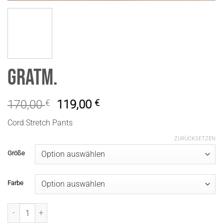
GratM.
170,00
€
119,00
€
Cord Stretch Pants
ZURÜCKSETZEN
Größe
Farbe
GratM. Menge