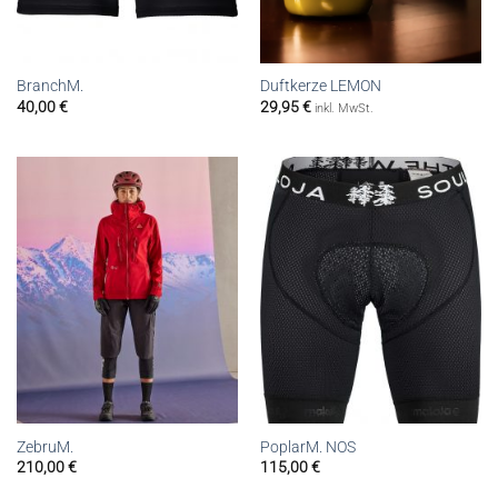
BranchM.
Duftkerze LEMON
40,00
€
29,95
€
inkl. MwSt.
ZebruM.
PoplarM. NOS
210,00
€
115,00
€