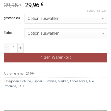
39,95
€
29,96
€
ZURÜCKSETZEN
groesse-eu
Farbe
Gumbies Corker khaki Menge
In den Warenkorb
Artikelnummer:
2119-
Kategorien:
Schuhe
,
Slipper
,
Gumbies
,
Marken
,
Accessoires
,
Alle
Produkte
,
SALE