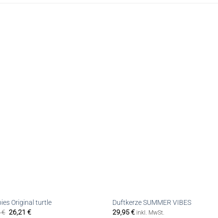
es Original turtle
Duftkerze SUMMER VIBES
5
€
26,21
€
29,95
€
inkl. MwSt.