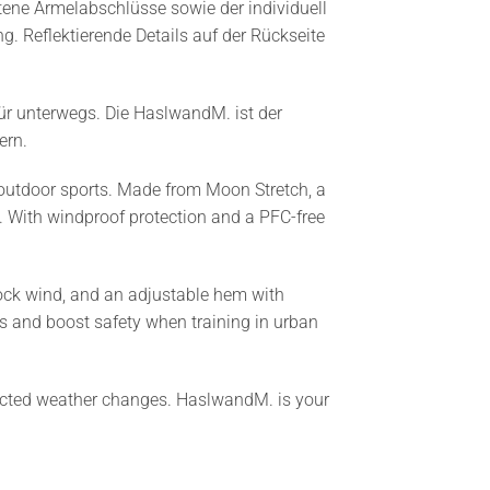
tene Ärmelabschlüsse sowie der individuell
. Reflektierende Details auf der Rückseite
für unterwegs. Die HaslwandM. ist der
ern.
 outdoor sports. Made from Moon Stretch, a
t. With windproof protection and a PFC-free
block wind, and an adjustable hem with
ons and boost safety when training in urban
expected weather changes. HaslwandM. is your