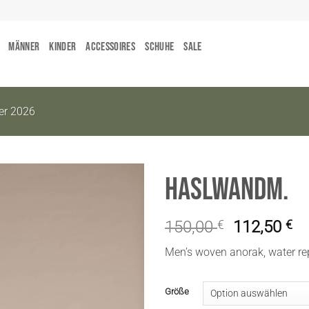
Männer
Kinder
Accessoires
Schuhe
Sale
r 2026
HaslwandM.
150,00
€
112,50
€
Men’s woven anorak, water re
Größe