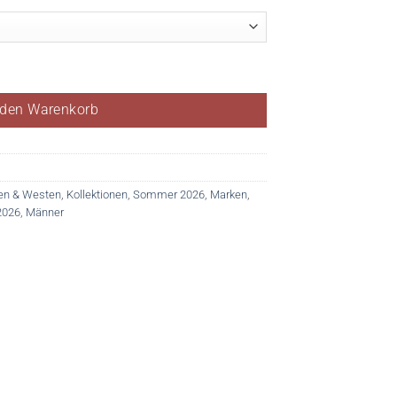
 den Warenkorb
en & Westen
,
Kollektionen
,
Sommer 2026
,
Marken
,
2026
,
Männer