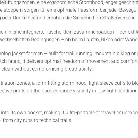
 Belüftungszonen, eine ergonomische Stormhood, enger geschnit
lstoppern sorgen für eine optimale Passform bei jeder Bewegung
 oder Dunkelheit und erhöhen die Sicherheit im Straßenverkehr.
sich in eine integrierte Tasche klein zusammenpacken – perfekt 
ei wechselhaften Bedingungen – ob beim Laufen, Biken oder Wand
ng jacket for men – built for trail running, mountain biking or
retch fabric, it delivers optimal freedom of movement and comfor
 clean without compromising breathability.
tilation zones, a form-fitting storm hood, tight sleeve cuffs to 
lective prints on the back enhance visibility in low-light conditi
le into its own pocket, making it ultra-portable for travel or un
 from city runs to technical trails.