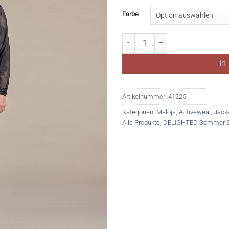
Farbe
HaslwandM. Menge
In
Artikelnummer:
41225
Kategorien:
Maloja
,
Activewear
,
Jack
Alle Produkte
,
DELIGHTED Sommer 