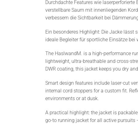
Durchdachte Features wie laserperforierte
verstellbare Saum mit innenliegenden Korde
verbessern die Sichtbarkeit bei Dämmerung
Ein besonderes Highlight: Die Jacke lässt 
ideale Begleiter für sportliche Einsätze b
The HaslwandM. is a high-performance runni
lightweight, ultra-breathable and cross-st
DWR coating, this jacket keeps you dry and
Smart design features include laser-cut ven
internal cord stoppers for a custom fit. Ref
environments or at dusk.
A practical highlight: the jacket is packab
go-to running jacket for all active pursuits –