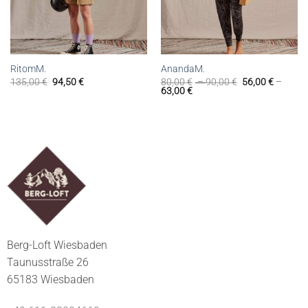
RitomM.
AnandaM.
135,00
€
94,50
€
80,00
€
–
90,00
€
56,00
€
–
63,00
€
Berg-Loft Wiesbaden
Taunusstraße 26
65183 Wiesbaden