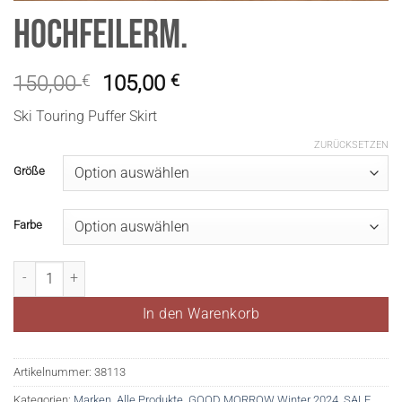
HochfeilerM.
150,00
€
105,00
€
Ski Touring Puffer Skirt
ZURÜCKSETZEN
Größe
Farbe
HochfeilerM. Menge
In den Warenkorb
Artikelnummer:
38113
Kategorien:
Marken
,
Alle Produkte
,
GOOD MORROW Winter 2024
,
SALE
,