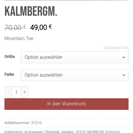
KalmbergM.
70,00
€
49,00
€
Mountain Tee
ZURÜCKSETZEN
Größe
Farbe
KalmbergM. Menge
In den Warenkorb
Artikelnummer:
37210
Kategorien:
Activewear
,
Oberteile
,
Marken
,
GOOD MORROW Sommer