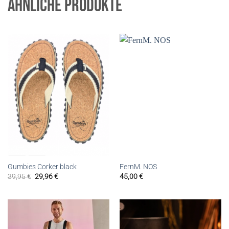
ÄHNLICHE PRODUKTE
Gumbies Corker black
FernM. NOS
39,95
€
29,96
€
45,00
€