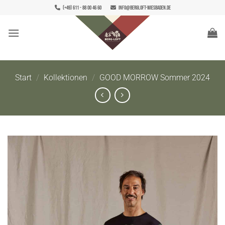
Zum
(+49) 611 - 88 00 46 60
info@bergloft-wiesbaden.de
Inhalt
springen
Start
/
Kollektionen
/
GOOD MORROW Sommer 2024