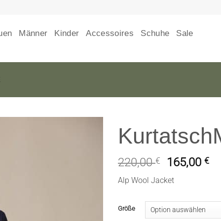
uen
Männer
Kinder
Accessoires
Schuhe
Sale
5
Kurtatsch
220,00
€
165,00
€
Alp Wool Jacket
Größe