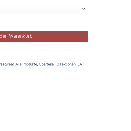
 den Warenkorb
reetwear
,
Alle Produkte
,
Oberteile
,
Kollektionen
,
LA