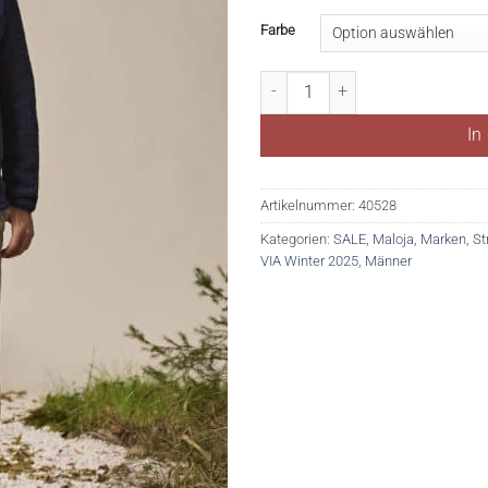
Farbe
KurtatschM. Menge
In
Artikelnummer:
40528
Kategorien:
SALE
,
Maloja
,
Marken
,
St
VIA Winter 2025
,
Männer