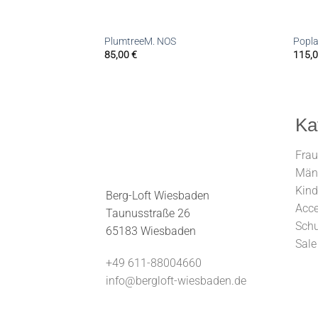
PlumtreeM. NOS
Popl
85,00
€
115,
Ka
Fra
Män
Kind
Berg-Loft Wiesbaden
Acce
Taunusstraße 26
Sch
65183 Wiesbaden
Sale
+49 611-88004660
info@bergloft-wiesbaden.de