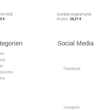
arM. NOS
Gumbies Original turtle
00
€
34,95
€
26,21
€
tegorien
Social Media
uen
ner
er
Facebook
ssoires
uhe
Instagram