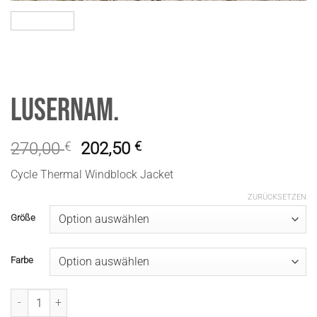
LusernaM.
270,00
€
202,50
€
Cycle Thermal Windblock Jacket
ZURÜCKSETZEN
Größe
Farbe
LusernaM. Menge