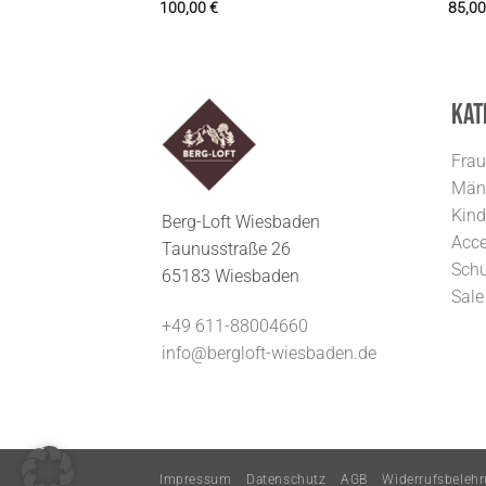
100,00
€
85,0
Kat
Fra
Män
Kind
Berg-Loft Wiesbaden
Acce
Taunusstraße 26
Sch
65183 Wiesbaden
Sale
+49 611-88004660
info@bergloft-wiesbaden.de
Impressum
Datenschutz
AGB
Widerrufsbeleh