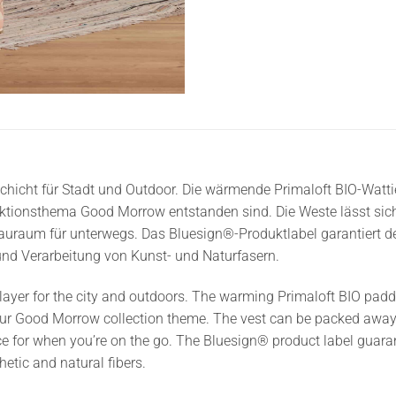
hicht für Stadt und Outdoor. Die wärmende Primaloft BIO-Watti
ektionsthema Good Morrow entstanden sind. Die Weste lässt sich
Stauraum für unterwegs. Das Bluesign®-Produktlabel garantiert
und Verarbeitung von Kunst- und Naturfasern.
layer for the city and outdoors. The warming Primaloft BIO paddi
r Good Morrow collection theme. The vest can be packed away s
e for when you’re on the go. The Bluesign® product label guara
etic and natural fibers.