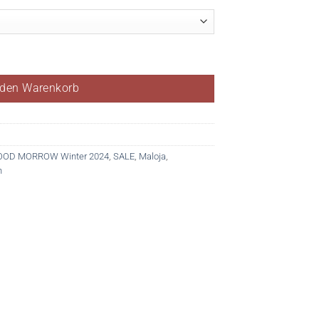
 den Warenkorb
OOD MORROW Winter 2024
,
SALE
,
Maloja
,
n