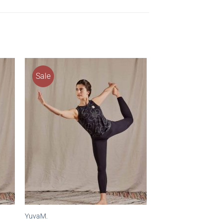
Sale
YuvaM.