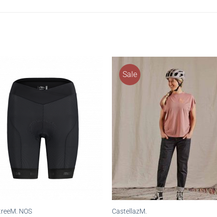
Sale
treeM. NOS
CastellazM.