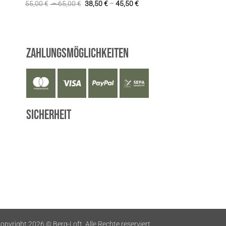
55,00
€
–
65,00
€
38,50
€
–
45,50
€
Zahlungsmöglichkeiten
Sicherheit
opyright 2026 ©
Berg-Loft. Alle Rechte reserviert.