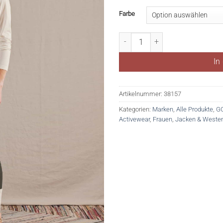
Farbe
NussbergM. Menge
In
Artikelnummer:
38157
Kategorien:
Marken
,
Alle Produkte
,
G
Activewear
,
Frauen
,
Jacken & Weste