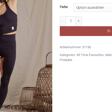
Farbe
PunyaM. Menge
In
Artikelnummer:
37136
Kategorien:
All Time Favourites
,
Malo
Produkte