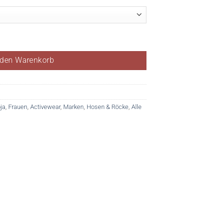
 den Warenkorb
ja
,
Frauen
,
Activewear
,
Marken
,
Hosen & Röcke
,
Alle