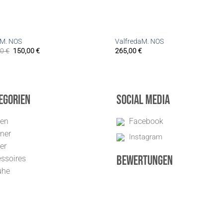
lM. NOS
ValfredaM. NOS
00
€
150,00
€
265,00
€
egorien
Social Media
uen
Facebook
ner
Instagram
er
Bewertungen
ssoires
uhe