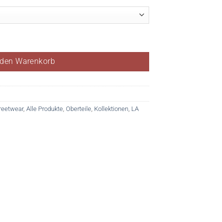
 den Warenkorb
reetwear
,
Alle Produkte
,
Oberteile
,
Kollektionen
,
LA