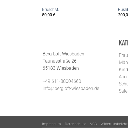
BruschM.
Pushb
80,00
€
200,
Kat
Berg-Loft Wiesbaden
Fra
Taunusstraße 26
Män
65183 Wiesbaden
Kind
Acce
+49 611-88004660
Sch
info@bergloft-wiesbaden.de
Sale
Impressum
Datenschutz
AGB
Widerrufsbeleh