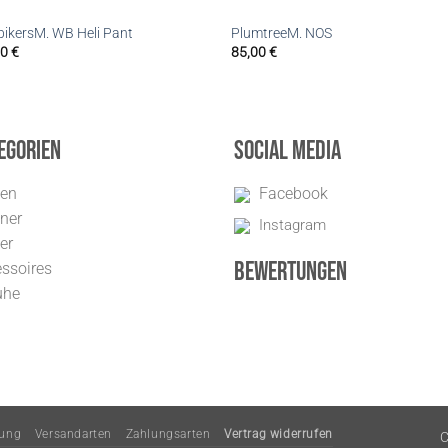
ikersM. WB Heli Pant
PlumtreeM. NOS
00
€
85,00
€
egorien
Social Media
uen
Facebook
ner
Instagram
er
Bewertungen
ssoires
uhe
rung
Versandarten
Zahlungsarten
Vertrag widerrufen
C