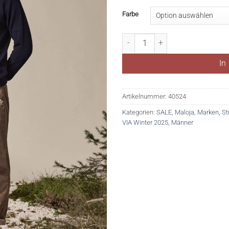
Farbe
RiffianM. Menge
In
Artikelnummer:
40524
Kategorien:
SALE
,
Maloja
,
Marken
,
St
VIA Winter 2025
,
Männer