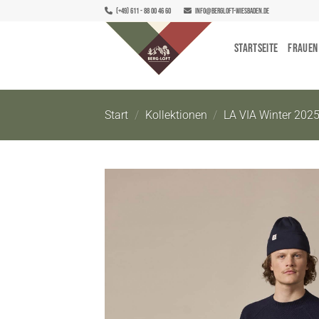
Zum
(+49) 611 - 88 00 46 60
info@bergloft-wiesbaden.de
Inhalt
springen
Startseite
Frauen
Start
/
Kollektionen
/
LA VIA Winter 202