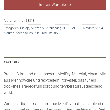
In den Warenkorb
Artikelnummer:
38313
Kategorien:
Maloja
,
Mützen & Stirnbänder
,
GOOD MORROW Winter 2024
,
Marken
,
Accessoires
,
Alle Produkte
,
SALE
Beschreibung
Breites Stirnband aus unserem MeriDry-Material, einem Mix
aus Merinowolle und recyceltem Polyester, das für ein
trockenes Tragegefühl sorgt und temperaturausgleichend
wirkt.
Wide headband made from our MeriDry material, a blend of
merino wool and recycled polyester that provides a dry feel