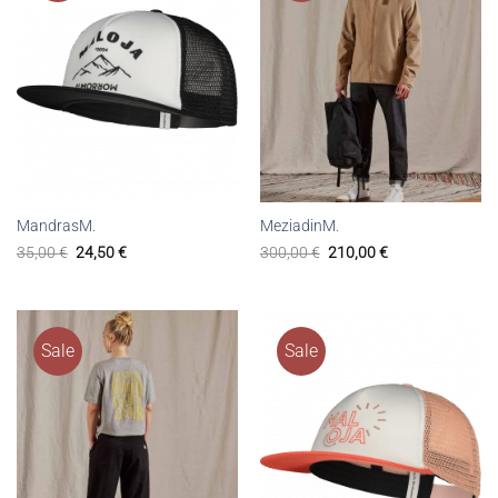
MandrasM.
MeziadinM.
35,00
€
24,50
€
300,00
€
210,00
€
Sale
Sale