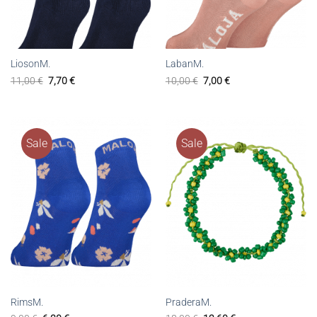
LiosonM.
LabanM.
11,00
€
7,70
€
10,00
€
7,00
€
Sale
Sale
RimsM.
PraderaM.