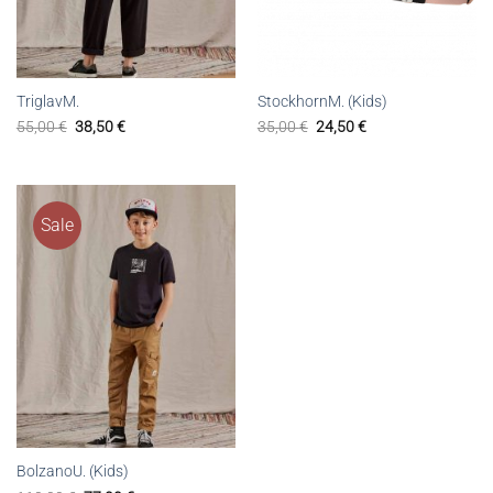
TriglavM.
StockhornM. (Kids)
55,00
€
38,50
€
35,00
€
24,50
€
Sale
BolzanoU. (Kids)