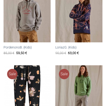
PordenonoB. (Kids)
LoriazG. (Kids)
85,00
€
59,50
€
90,00
€
63,00
€
Sale
Sale