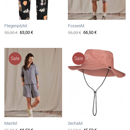
FliegenpilzM.
FossesM.
90,00
€
63,00
€
95,00
€
66,50
€
Sale
Sale
MainM.
SechaM.