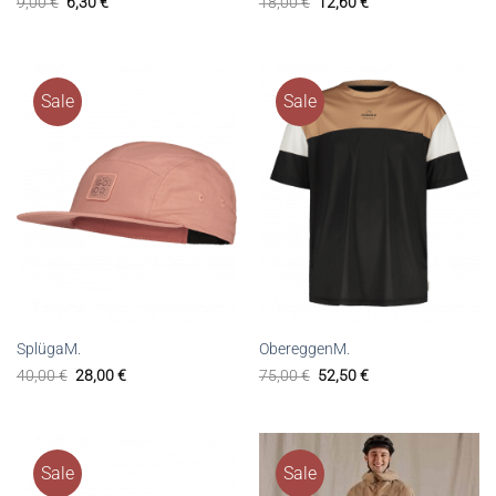
9,00
€
6,30
€
18,00
€
12,60
€
Sale
Sale
SplügaM.
ObereggenM.
40,00
€
28,00
€
75,00
€
52,50
€
Sale
Sale