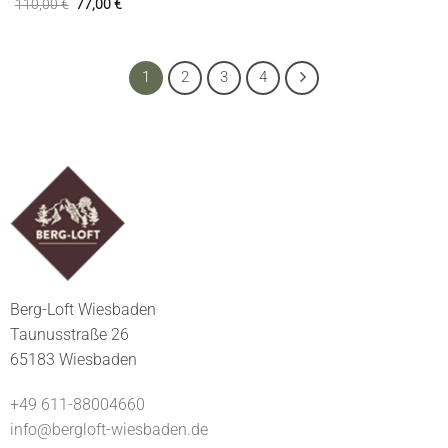
110,00
€
77,00
€
1
2
3
4
Berg-Loft Wiesbaden
Taunusstraße 26
65183 Wiesbaden
+49 611-88004660
info@bergloft-wiesbaden.de