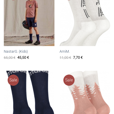
NastarG. (Kids)
ArniM.
65,00
€
45,50
€
11,00
€
7,70
€
Sale
Sale