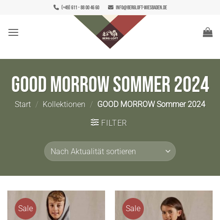
Zum
(+49) 611 - 88 00 46 60
info@bergloft-wiesbaden.de
Inhalt
springen
GOOD MORROW Sommer 2024
Start
/
Kollektionen
/
GOOD MORROW Sommer 2024
FILTER
Sale
Sale