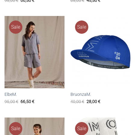
95,00
€
66,50
€
65,00
€
45,50
€
Sale
Sale
ElbeM.
BruonzaM.
95,00
€
66,50
€
40,00
€
28,00
€
Sale
Sale