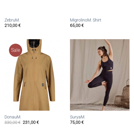
ZebruM.
MigrolinoM. Shirt
210,00
€
65,00
€
Sale
DonauM.
SuryaM.
330,00
€
231,00
€
75,00
€