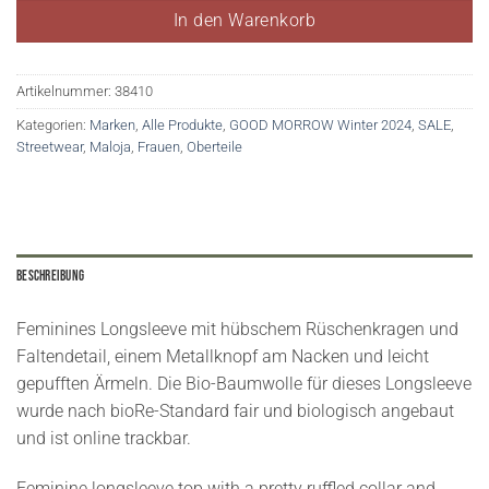
In den Warenkorb
Artikelnummer:
38410
Kategorien:
Marken
,
Alle Produkte
,
GOOD MORROW Winter 2024
,
SALE
,
Streetwear
,
Maloja
,
Frauen
,
Oberteile
Beschreibung
Feminines Longsleeve mit hübschem Rüschenkragen und
Faltendetail, einem Metallknopf am Nacken und leicht
gepufften Ärmeln. Die Bio-Baumwolle für dieses Longsleeve
wurde nach bioRe-Standard fair und biologisch angebaut
und ist online trackbar.
Feminine longsleeve top with a pretty ruffled collar and