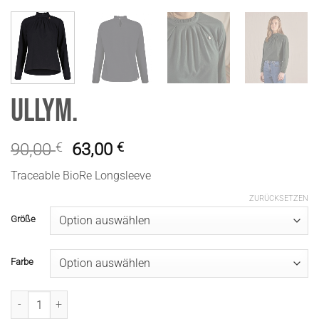
UllyM.
90,00
€
63,00
€
Traceable BioRe Longsleeve
ZURÜCKSETZEN
Größe
Farbe
UllyM. Menge