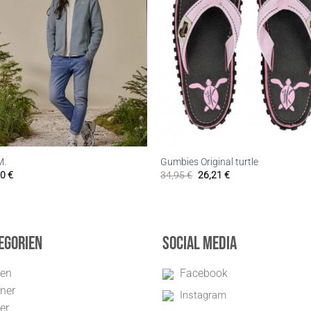
M.
Gumbies Original turtle
00
€
34,95
€
26,21
€
egorien
Social Media
uen
Facebook
ner
Instagram
er