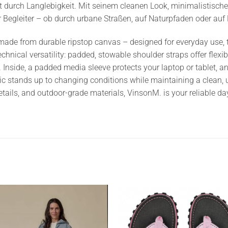
 durch Langlebigkeit. Mit seinem cleanen Look, minimalistisch
r Begleiter – ob durch urbane Straßen, auf Naturpfaden oder auf 
made from durable ripstop canvas – designed for everyday use, t
hnical versatility: padded, stowable shoulder straps offer flexib
 Inside, a padded media sleeve protects your laptop or tablet, a
ric stands up to changing conditions while maintaining a clean, 
tails, and outdoor-grade materials, VinsonM. is your reliable daypa