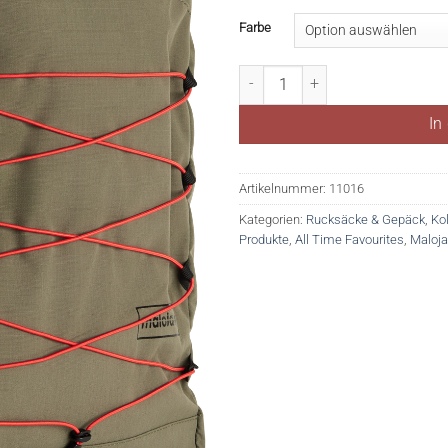
Farbe
VinsonM. Menge
In
Artikelnummer:
11016
Kategorien:
Rucksäcke & Gepäck
,
Ko
Produkte
,
All Time Favourites
,
Maloja