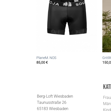
PlaneM. NOS
Gritli
85,00
€
150,
Kat
Berg-Loft Wiesbaden
Fra
Taunusstraße 26
Män
65183 Wiesbaden
Kind