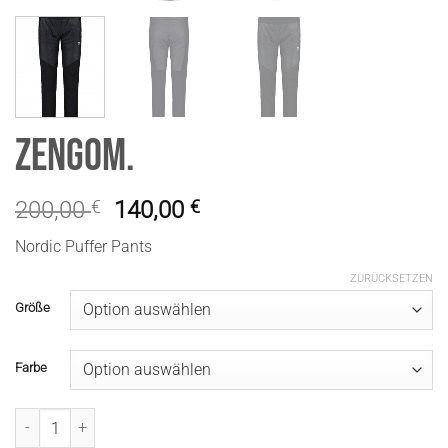
ZengoM.
200,00
€
140,00
€
Nordic Puffer Pants
ZURÜCKSETZEN
Größe
Farbe
ZengoM. Menge