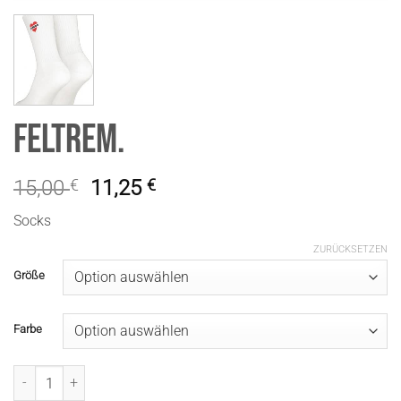
FeltreM.
15,00
€
11,25
€
Socks
ZURÜCKSETZEN
Größe
Farbe
FeltreM. Menge