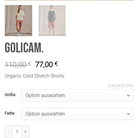
GolicaM.
110,00
€
77,00
€
Organic Cord Stretch Shorts
ZURÜCKSETZEN
Größe
Farbe
GolicaM. Menge