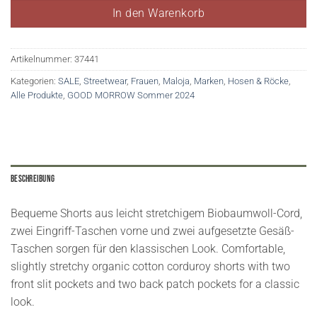
In den Warenkorb
Artikelnummer:
37441
Kategorien:
SALE
,
Streetwear
,
Frauen
,
Maloja
,
Marken
,
Hosen & Röcke
,
Alle Produkte
,
GOOD MORROW Sommer 2024
Beschreibung
Bequeme Shorts aus leicht stretchigem Biobaumwoll-Cord,
zwei Eingriff-Taschen vorne und zwei aufgesetzte Gesäß-
Taschen sorgen für den klassischen Look. Comfortable,
slightly stretchy organic cotton corduroy shorts with two
front slit pockets and two back patch pockets for a classic
look.