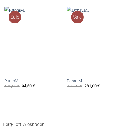
Sale
Sale
RitomM.
DonauM.
135,00
€
94,50
€
330,00
€
231,00
€
Berg-Loft Wiesbaden