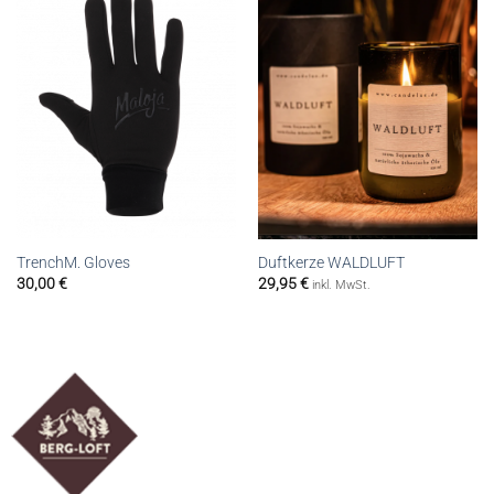
TrenchM. Gloves
Duftkerze WALDLUFT
30,00
€
29,95
€
inkl. MwSt.