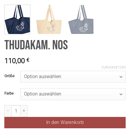
ThudakaM. NOS
110,00
€
ZURÜCKSETZEN
Größe
Farbe
ThudakaM. NOS Menge
In den Warenkorb