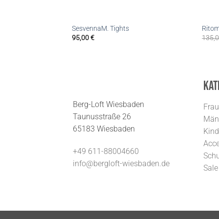
SesvennaM. Tights
Rito
95,00
€
135,
Kat
Berg-Loft Wiesbaden
Fra
Taunusstraße 26
Män
65183 Wiesbaden
Kind
Acce
+49 611-88004660
Sch
info@bergloft-wiesbaden.de
Sale