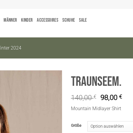
Männer
Kinder
Accessoires
Schuhe
Sale
nter 2024
TraunseeM.
140,00
€
98,00
€
Mountain Midlayer Shirt
Größe