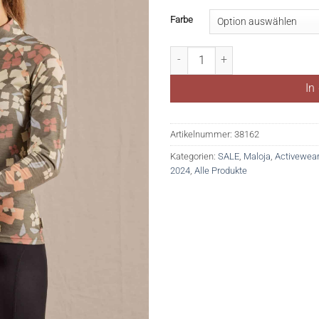
Farbe
TraunseeM. Menge
In
Artikelnummer:
38162
Kategorien:
SALE
,
Maloja
,
Activewear
2024
,
Alle Produkte