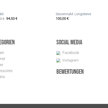
mM.
SesvennaM. Longsleeve
00
€
94,50
€
100,00
€
egorien
Social Media
uen
Facebook
ner
Instagram
er
Bewertungen
ssoires
uhe