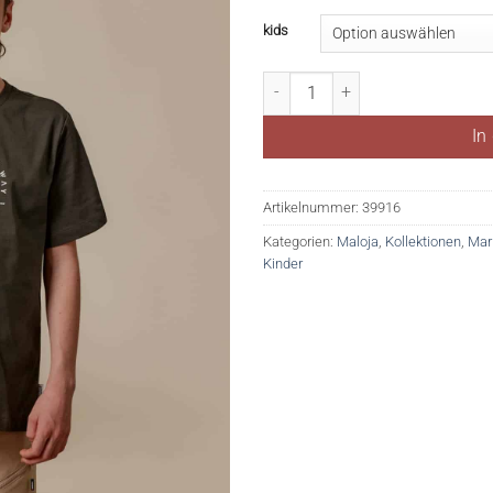
kids
TuriniB. (Kids) Menge
In
Artikelnummer:
39916
Kategorien:
Maloja
,
Kollektionen
,
Mar
Kinder