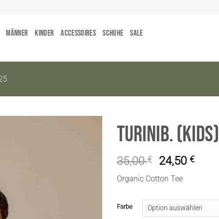
Männer
Kinder
Accessoires
Schuhe
Sale
25
TuriniB. (Kids)
35,00
€
24,50
€
Organic Cotton Tee
Farbe