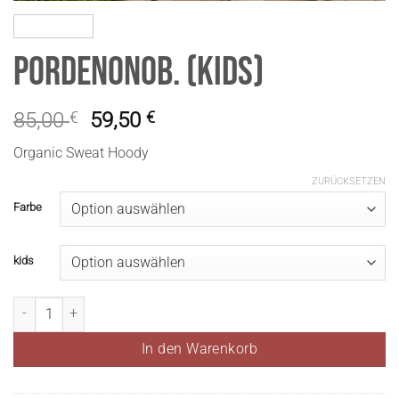
PordenonoB. (Kids)
85,00
€
59,50
€
Organic Sweat Hoody
ZURÜCKSETZEN
Farbe
kids
PordenonoB. (Kids) Menge
In den Warenkorb